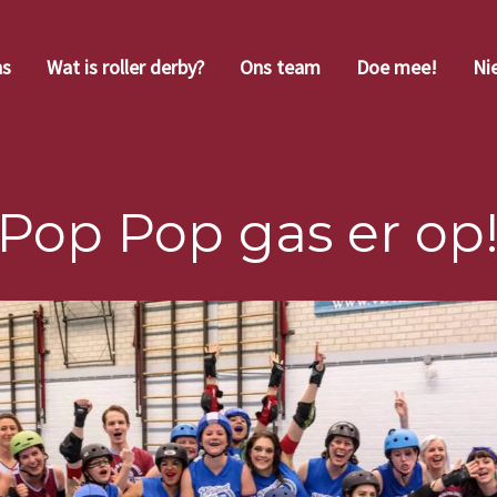
ns
Wat is roller derby?
Ons team
Doe mee!
Ni
Pop Pop gas er op