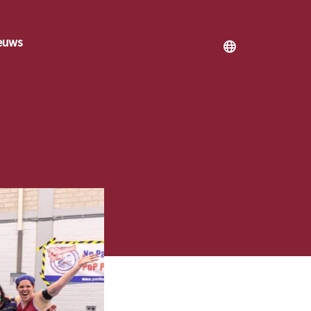
euws
!