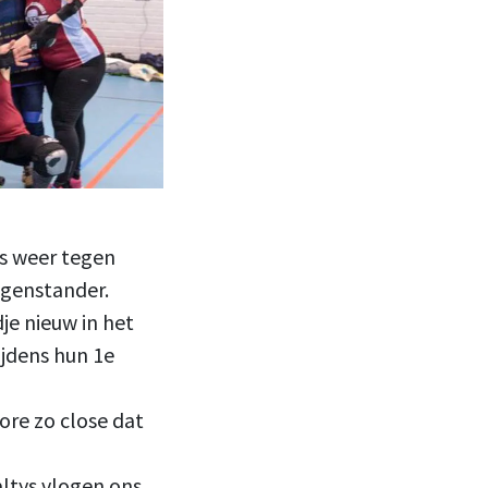
as weer tegen
egenstander.
e nieuw in het
ijdens hun 1e
re zo close dat
ltys vlogen ons