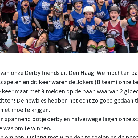
n van onze Derby friends uit Den Haag. We mochten p
s spelen en dit keer waren de Jokers (B team) onze t
keer maar met 9 meiden op de baan waarvan 2 gloedj
zitten! De newbies hebben het echt zo goed gedaan t
niet moe te krijgen.
n spannend potje derby en halverwege lagen onze sco
je was om te winnen.
ee om een uur lang met 9 meiden te spelen en de pena