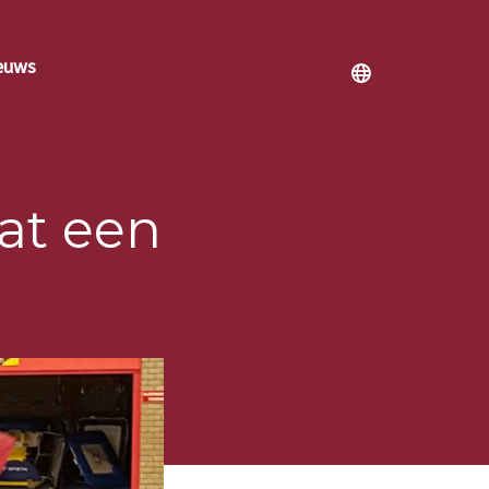
euws
at een