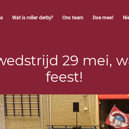
ns
Wat is roller derby?
Ons team
Doe mee!
Ni
wedstrijd 29 mei, w
feest!