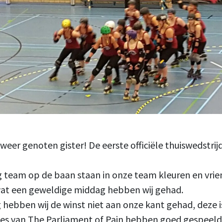
er genoten gister! De eerste officiële thuiswedstrijd
g team op de baan staan in onze team kleuren en vrie
wat een geweldige middag hebben wij gehad.
ebben wij de winst niet aan onze kant gehad, deze 
s van The Parliament of Pain hebben goed gespeeld 