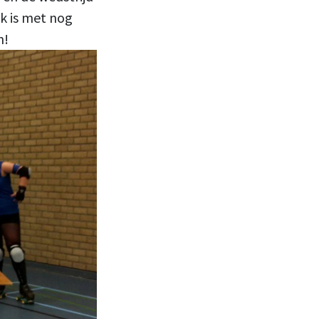
k is met nog
n!