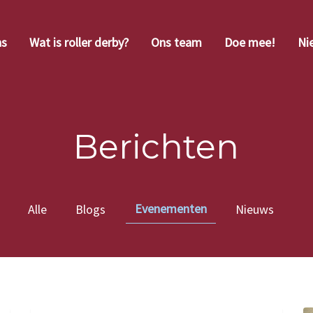
ns
Wat is roller derby?
Ons team
Doe mee!
Ni
Berichten
Evenementen
Alle
Blogs
Nieuws